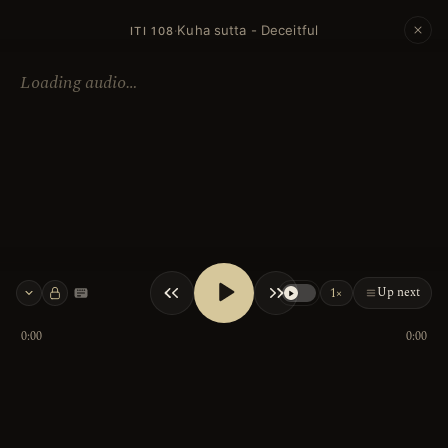
Kuha sutta - Deceitful
·
ITI 108
Loading audio…
Up next
1×
Keyboard shortcuts
0:00
0:00