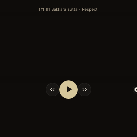
Sakkāra sutta - Respect
·
ITI 81
shortcuts