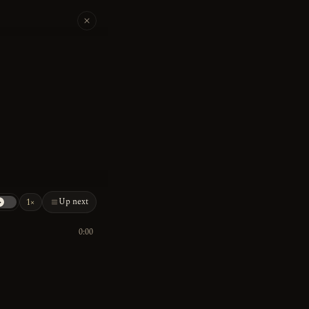
Up next
1×
0:00